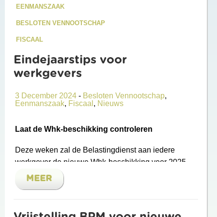
EENMANSZAAK
BESLOTEN VENNOOTSCHAP
FISCAAL
Eindejaarstips voor
werkgevers
3 December 2024
-
Besloten Vennootschap
,
Eenmanszaak
,
Fiscaal
,
Nieuws
Laat de Whk-beschikking controleren
Deze weken zal de Belastingdienst aan iedere
werkgever de nieuwe Whk-beschikking voor 2025
toesturen. Zorg ervoor dat u deze tijdig laat
MEER
controleren en, mocht dat nodig zijn, op tijd bezwaar
laat maken. Als de sector waarin u bent ingedeeld
niet meer past bij uw daadwerkelijke
Vrijstelling BPM voor nieuwe