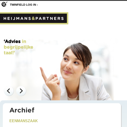
TWINFIELD LOG IN ›
‘Advies
in
begrijpelijke
taal!’
Archief
EENMANSZAAK