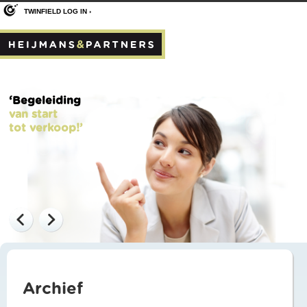
TWINFIELD LOG IN ›
‘Begeleiding
van start
tot verkoop!’
Archief