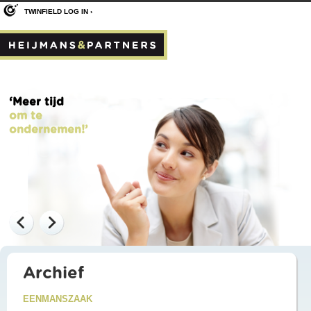
TWINFIELD LOG IN ›
‘Meer tijd
om te
ondernemen!’
Archief
EENMANSZAAK