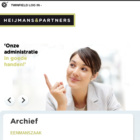
TWINFIELD LOG IN ›
‘Onze
administratie
in goede
handen!’
Archief
EENMANSZAAK