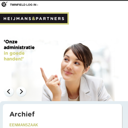
TWINFIELD LOG IN ›
‘Onze
administratie
in goede
handen!’
Archief
EENMANSZAAK