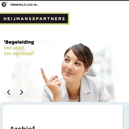
TWINFIELD LOG IN ›
‘Begeleiding
van start
tot verkoop!’