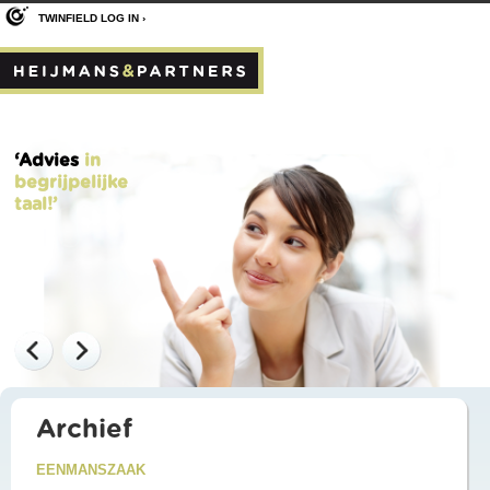
TWINFIELD LOG IN ›
‘Advies
in
begrijpelijke
taal!’
Archief
EENMANSZAAK