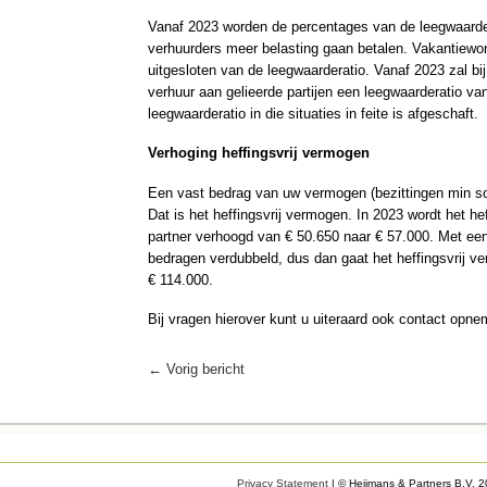
Vanaf 2023 worden de percentages van de leegwaarde
verhuurders meer belasting gaan betalen. Vakantiewo
uitgesloten van de leegwaarderatio. Vanaf 2023 zal bij 
verhuur aan gelieerde partijen een leegwaarderatio v
leegwaarderatio in die situaties in feite is afgeschaft.
Verhoging heffingsvrij vermogen
Een vast bedrag van uw vermogen (bezittingen min sch
Dat is het heffingsvrij vermogen. In 2023 wordt het he
partner verhoogd van € 50.650 naar € 57.000. Met een
bedragen verdubbeld, dus dan gaat het heffingsvrij 
€ 114.000.
Bij vragen hierover kunt u uiteraard ook contact opn
←
Vorig bericht
Privacy Statement
| © Heijmans & Partners B.V. 