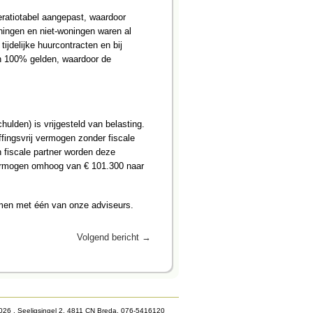
ratiotabel aangepast, waardoor
ningen en niet-woningen waren al
tijdelijke huurcontracten en bij
an 100% gelden, waardoor de
ulden) is vrijgesteld van belasting.
ffingsvrij vermogen zonder fiscale
 fiscale partner worden deze
vermogen omhoog van € 101.300 naar
emen met één van onze adviseurs.
Volgend bericht
→
2026 , Seeligsingel 2, 4811 CN Breda, 076-5416120