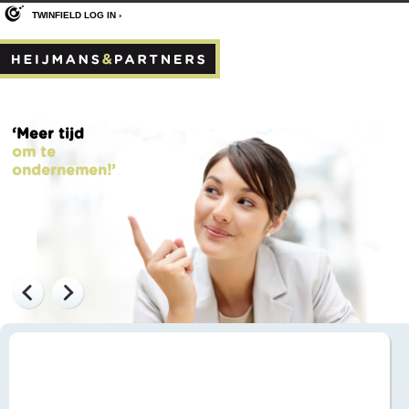
TWINFIELD LOG IN ›
‘Meer tijd
om te
ondernemen!’